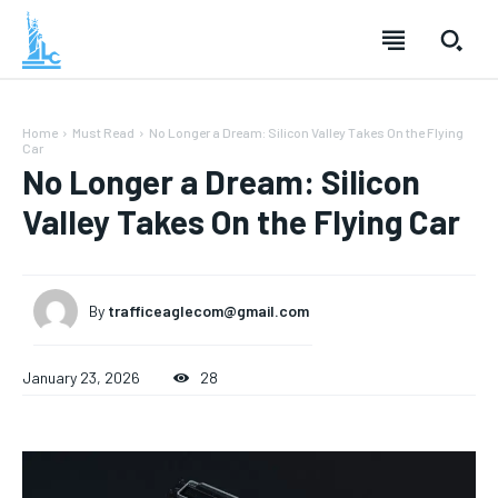
Home
Must Read
No Longer a Dream: Silicon Valley Takes On the Flying
Car
No Longer a Dream: Silicon
Valley Takes On the Flying Car
SUBSCRIBE
SUBSCRIBE
SUBSCRIBE
SUBSCRIBE
Welcome to Liberty Case
Welcome to Liberty Case
Welcome to Liberty Case
Welcome to Liberty Case
By
trafficeaglecom@gmail.com
We have a curated list of the most noteworthy news from all
We have a curated list of the most noteworthy news from all
We have a curated list of the most noteworthy news
We have a curated list of the most noteworthy news
FOREVER
FOREVER
across the globe. With any subscription plan, you get access
across the globe. With any subscription plan, you get access
from all across the globe. With any subscription plan,
from all across the globe. With any subscription plan,
to
to
exclusive articles
exclusive articles
you get access to
you get access to
that let you stay ahead of the curve.
that let you stay ahead of the curve.
exclusive articles
exclusive articles
that let you
that let you
/ forever
/ forever
January 23, 2026
28
stay ahead of the curve.
stay ahead of the curve.
Sign up with just an email address and you get access to
Sign up with just an email address and you get access to
this tier instantly.
this tier instantly.
Your Profile
Your Profile
Your Profile
Your Profile
NEWS
NEWS
LIFESTYLE
LIFESTYLE
PUBLIC OPINION
PUBLIC OPINION