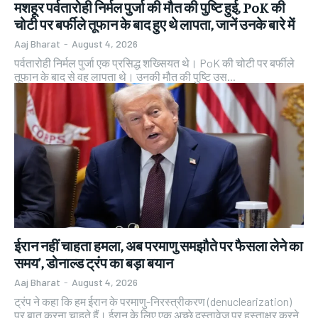
मशहूर पर्वतारोही निर्मल पुर्जा की मौत की पुष्टि हुई, PoK की
चोटी पर बर्फीले तूफान के बाद हुए थे लापता, जानें उनके बारे में
Aaj Bharat
-
August 4, 2026
पर्वतारोही निर्मल पुर्जा एक प्रसिद्ध शख्सियत थे। PoK की चोटी पर बर्फीले
तूफान के बाद से वह लापता थे। उनकी मौत की पुष्टि उस...
ईरान नहीं चाहता हमला, अब परमाणु समझौते पर फैसला लेने का
समय’, डोनाल्ड ट्रंप का बड़ा बयान
Aaj Bharat
-
August 4, 2026
ट्रंप ने कहा कि हम ईरान के परमाणु-निरस्त्रीकरण (denuclearization)
पर बात करना चाहते हैं। ईरान के लिए एक अच्छे दस्तावेज पर हस्ताक्षर करने