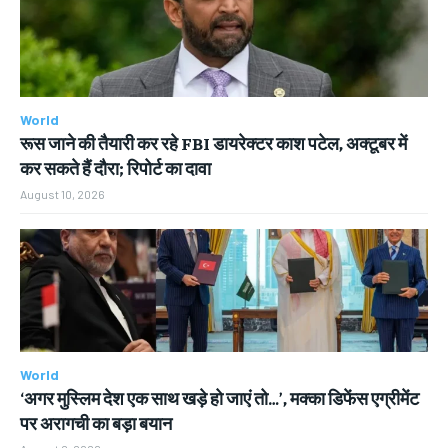
ENTERTAINMENT
ENTERTAINMENT
ENTERTAINMENT
ENTERTAINMENT
FAMILY & RELATIONSHIPS
FAMILY & RELATIONSHIPS
FAMILY & RELATIONSHIPS
FAMILY & RELATIONSHIPS
FASHION & BEAUTY
FASHION & BEAUTY
FASHION & BEAUTY
FASHION & BEAUTY
World
HEALTH
HEALTH
रूस जाने की तैयारी कर रहे FBI डायरेक्टर काश पटेल, अक्टूबर में
HEALTH
HEALTH
कर सकते हैं दौरा; रिपोर्ट का दावा
TRAVEL
TRAVEL
TRAVEL
TRAVEL
August 10, 2026
World
‘अगर मुस्लिम देश एक साथ खड़े हो जाएं तो…’, मक्का डिफेंस एग्रीमेंट
पर अरागची का बड़ा बयान