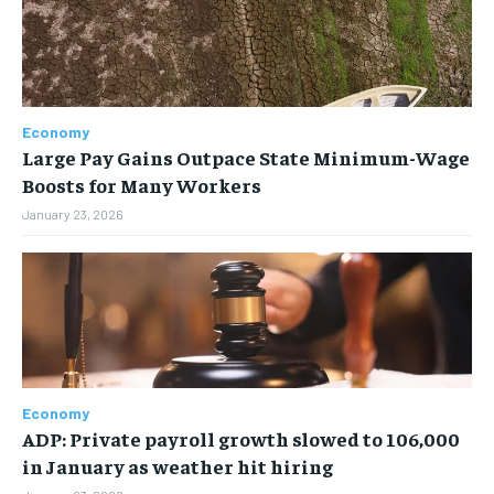
FAMILY & RELATIONSHIPS
FAMILY & RELATIONSHIPS
FAMILY & RELATIONSHIPS
FAMILY & RELATIONSHIPS
FASHION & BEAUTY
FASHION & BEAUTY
FASHION & BEAUTY
FASHION & BEAUTY
HEALTH
HEALTH
HEALTH
HEALTH
Economy
TRAVEL
TRAVEL
Large Pay Gains Outpace State Minimum-Wage
TRAVEL
TRAVEL
Boosts for Many Workers
January 23, 2026
Economy
ADP: Private payroll growth slowed to 106,000
in January as weather hit hiring