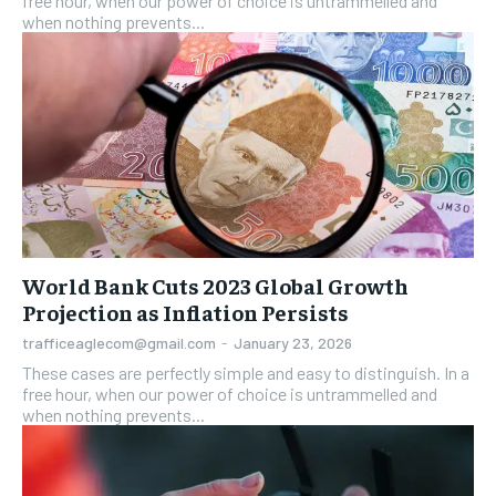
free hour, when our power of choice is untrammelled and
when nothing prevents...
World Bank Cuts 2023 Global Growth
Projection as Inflation Persists
trafficeaglecom@gmail.com
-
January 23, 2026
These cases are perfectly simple and easy to distinguish. In a
free hour, when our power of choice is untrammelled and
when nothing prevents...