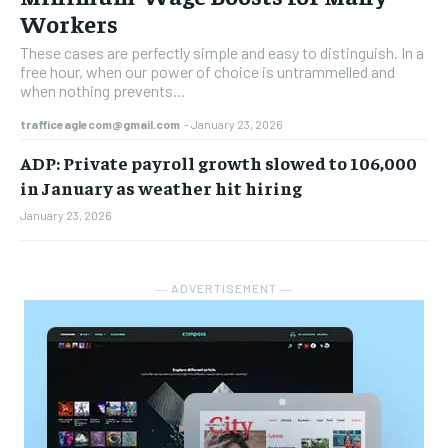
Workers
These cases are perfectly simple and easy to distinguish. In a
free hour, when our power of choice is untrammelled and
when nothing prevents...
trafficeaglecom@gmail.com
-
January 23, 2026
ADP: Private payroll growth slowed to 106,000
in January as weather hit hiring
January 23, 2026
― ADVERTISEMENT ―